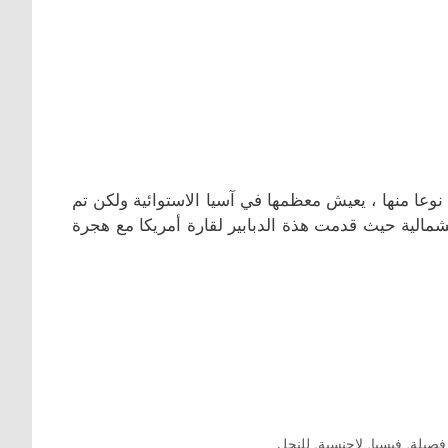
دبابير الهورنيت هي دبابير من فصيلة فيسبا ويوجد هناك حوالي 20 نوعا منها ، يعيش معظمها في آسيا الاستوائية ولكن تم
شمالية حيث قدمت هذة الدبابير لقارة أمريكا مع هجرة
فصيلة
,
فيسبا
,
لاجنسية
,
للنحل