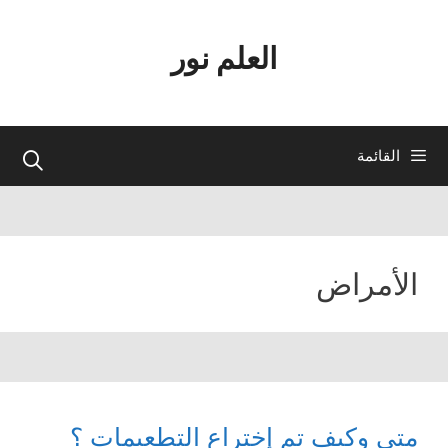
نتقل
لى
العلم نور
لمحتوى
القائمة
الأمراض
متى وكيف تم إختراع التطعيمات ؟