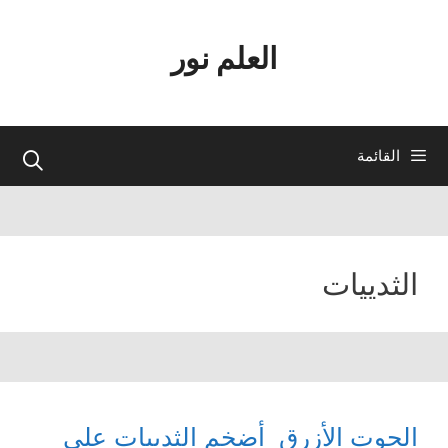
نتقل
لى
العلم نور
لمحتوى
القائمة
الثدييات
الحوت الأزرق أضخم الثدييات على