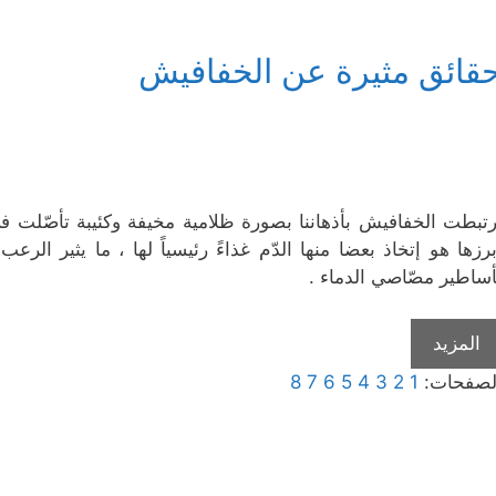
قائق مثيرة عن الخفافيش
رتبطت الخفافيش بأذهاننا بصورة ظلامية مخيفة وكئيبة تأصّلت 
برزها هو إتخاذ بعضا منها الدّم غذاءً رئيسياً لها ، ما يثير الر
أساطير مصّاصي الدماء .
المزيد
لصفحات:
1
2
3
4
5
6
7
8