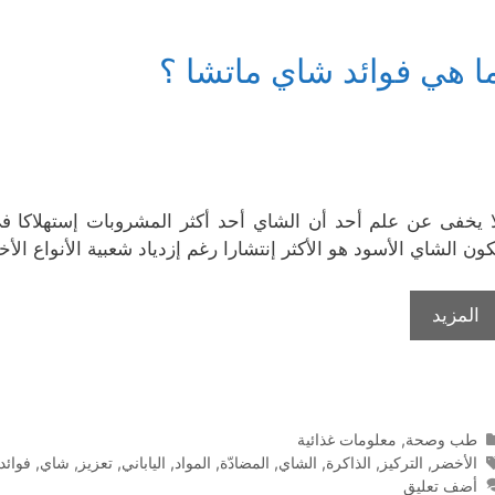
ا هي فوائد شاي ماتشا ؟
ا يخفى عن علم أحد أن الشاي أحد أكثر المشروبات إستهلاكا في ا
كون الشاي الأسود هو الأكثر إنتشارا رغم إزدياد شعبية الأنواع ال
المزيد
التصنيفات
طب وصحة
,
معلومات غذائية
الوسوم
الأخضر
,
التركيز
,
الذاكرة
,
الشاي
,
المضادّة
,
المواد
,
الياباني
,
تعزيز
,
شاي
,
فوائد
أضف تعليق