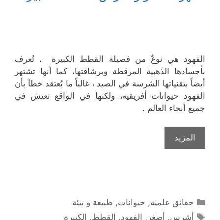
الفهود هي نوعٌ من فصيلة القطط الكبيرة ، تُعرف
بأجسادها الذهبية المرقطة وبرشاقتها، كما أنها تشتهر
أيضاً بتقنياتها الشرسة في الصيد ، غالباً ما يُعتقد خطآ بأن
الفهود حيوانات أفريقية، ولكنها في الواقع تعيش في
جميع أنحاء العالم .
المزيد
التصنيفات
حقائق علمية
,
حيوانات
,
طبيعة و بيئة
الوسوم
أشرس
,
أصغر
,
الفهود
,
القطط
,
الكبيرة