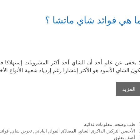
ا هي فوائد شاي ماتشا ؟
ا يخفى عن علم أحد أن الشاي أحد أكثر المشروبات إستهلاكا في ا
كون الشاي الأسود هو الأكثر إنتشارا رغم إزدياد شعبية الأنواع ال
المزيد
التصنيفات
طب وصحة
,
معلومات غذائية
الوسوم
الأخضر
,
التركيز
,
الذاكرة
,
الشاي
,
المضادّة
,
المواد
,
الياباني
,
تعزيز
,
شاي
,
فوائد
أضف تعليق