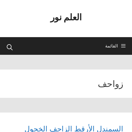
نتقل
لى
العلم نور
لمحتوى
القائمة
زواحف
السمندل الأرقط الزاحف الخجول