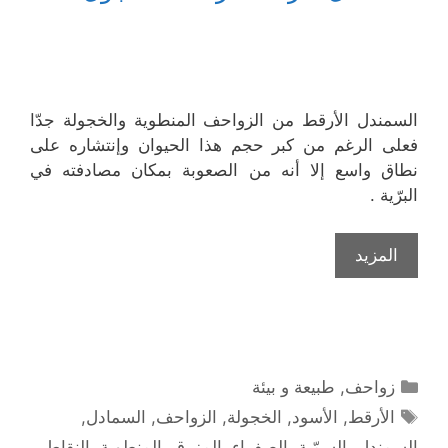
السمندل الأرقط من الزواحف المنطوية والخجولة جدّا
فعلى الرغم من كبر حجم هذا الحيوان وإنتشاره على
نطاق واسع إلا أنه من الصعوبة بمكان مصادفته في
البرّية .
المزيد
التصنيفات
زواحف
,
طبيعة و بيئة
الوسوم
الأرقط
,
الأسود
,
الخجولة
,
الزواحف
,
السمادل
,
السمندل
,
السمّية
,
الصفراء
,
المزرق
,
المنطوية
,
النقاط
,